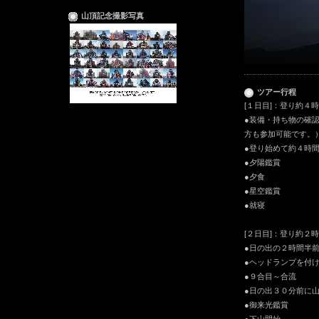
山頂記念撮影写真
ツアー行程
[１
日目]：登り約４
●装備・持ち物の確認
方も参加可能です。
●登り始めて約４時
●夕陽鑑賞
●夕食
●星空鑑賞
●就寝
[２日目]：登り約２
●日の出の２時間半
●ヘッドランプを付
●９合目～合流
●日の出３０分前に
●御来光鑑賞