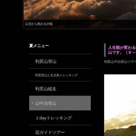
山頂から眺める夕陽
夏メニュー
人生観が変わる
山です。（８～
利尻山登山
利尻山中泊登山ツア
利尻登山と礼文島トレッキング
利尻山縦走
山中泊登山
１dayトレッキング
花ガイドツアー