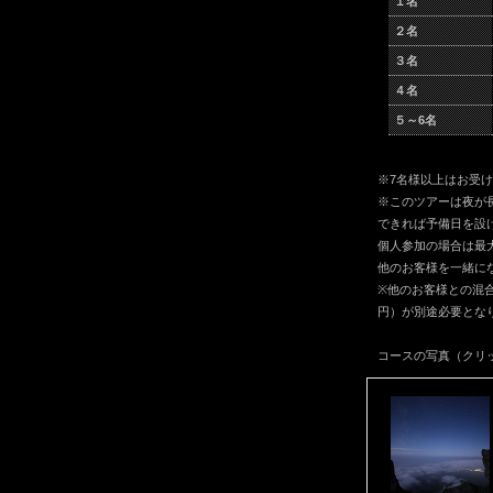
１名
２名
３名
４名
５～6名
※7名様以上はお受
※このツアーは夜が
できれば予備日を設
個人参加の場合は最
他のお客様を一緒に
※他のお客様との混合
円）が別途必要とな
コースの写真（クリ